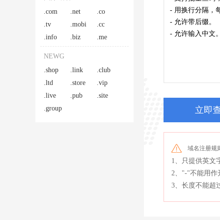
.com
.net
.co
.tv
.mobi
.cc
.info
.biz
.me
NEWG
.shop
.link
.club
.ltd
.store
.vip
.live
.pub
.site
.group
立即
域名注册规
1、只提供英文字
2、"-"不能用
3、长度不能超过