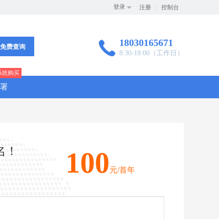
登录
注册
控制台
18030165671

免费查询
8:30-18:00（工作日）
系统购买
署
名！
100
元/首年