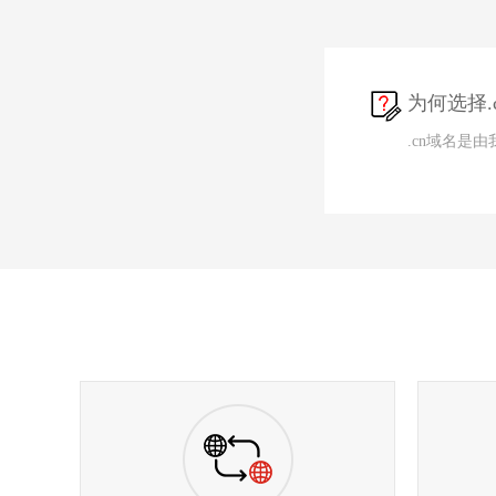
为何选择.c
.cn域名是