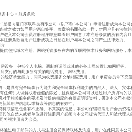
服务中心
>
服务条款
户”是指向厦门享联科技有限公司（以下称“本公司”）申请注册成为本公
条款之效力如同用户亲自签字、盖章的书面条款一样，对用户具有法律约
户进入本公司会员注册程序即意味着用户同意了本注册条款的所有内容且
本注册条款自用户注册成功之日起在用户与本公司之间产生法律效力。
简介
提供包括域名注册、网站托管服务在内的互联网技术服务和网络服务，本
的所需设备，包括个人电脑、调制解调器或其他必备上网装置比如网吧等。
上网所支付的与此服务有关的电话费用、 网络费用。
服务的经济承受能力，同意为收费服务交纳相应费用，用户承诺会员号下充
证
保证自己是具有完全民事行为能力和完全民事权利能力的自然人、法人、实
有任何引人误解或者虚假的陈述，且保证本公司可以通过用户所填写的联
本公司对于相关服务的要求及时提供相应的身份证明等资料，否则本公司有
及时更新其用户信息以维持该等信息的有效性。
供的资料或信息包含有不正确、不真实的信息，本公司保留取消用户会员资
份代理其他自然人或者单位进行注册用户必须向本公司提供代理人和被代理
司将视注册者为会员。
将通过电子邮件的方式与注册会员保持联络及沟通，用户在此同意本公司