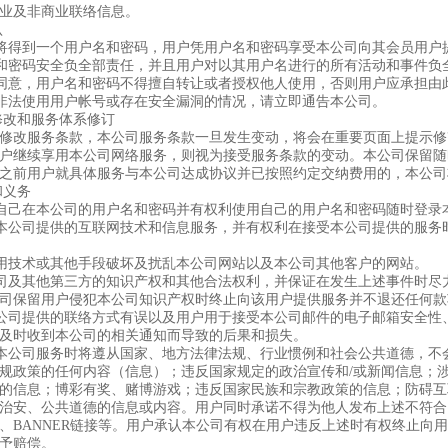
业及非商业联络信息。
认
功后将得到一个用户名和密码，用户凭用户名和密码享受本公司向其会员用户
户名和密码安全负全部责任，并且用户对以其用户名进行的所有活动和事件
书面同意，用户名和密码不得擅自转让或者授权他人使用，否则用户应承担由
任何非法使用用户帐号或存在安全漏洞的情况，请立即通告本公司。
修改和服务体系修订
修改服务条款，本公司服务条款一旦发生变动，将会在重要页面上提示修
户继续享用本公司网络服务，则视为接受服务条款的变动。本公司保留随
之前用户就具体服务与本公司达成协议并已按照约定交纳费用的，本公司
和义务
拥有自己在本公司的用户名和密码并有权利使用自己的用户名和密码随时登
享受本公司提供的互联网技术和信息服务，并有权利在接受本公司提供的服
会利用技术或其他手段破坏及扰乱本公司网站以及本公司其他客户的网站。
本公司及其他第三方的知识产权和其他合法权利，并保证在发生上述事件时
司保留用户侵犯本公司知识产权时终止向该用户提供服务并不退还任何款
向本公司提供的联络方式有误以及用户用于接受本公司邮件的电子邮箱安全
及时收到本公司的相关通知而导致的后果和损失。
使用本公司服务时将遵从国家、地方法律法规、行业惯例和社会公共道德，
规政策的任何内容（信息）；违反国家规定的政治宣传和/或新闻信息；涉
的信息；博彩有奖、赌博游戏；违反国家民族和宗教政策的信息；防碍互
治安、公共道德的信息或内容。用户同时承诺不得为他人发布上述不符合
L、BANNER链接等。用户承认本公司有权在用户违反上述时有权终止
予赔偿。