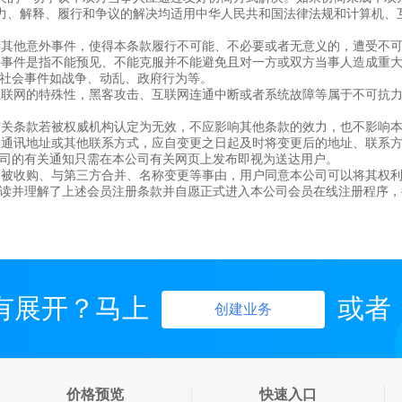
的效力、解释、履行和争议的解决均适用中华人民共和国法律法规和计算机、
力或者其他意外事件，使得本条款履行不可能、不必要或者无意义的，遭受不
、意外事件是指不能预见、不能克服并不能避免且对一方或双方当事人造成
社会事件如战争、动乱、政府行为等。
鉴于互联网的特殊性，黑客攻击、互联网连通中断或者系统故障等属于不可
款中有关条款若被权威机构认定为无效，不应影响其他条款的效力，也不影
通知、通讯地址或其他联系方式，应自变更之日起及时将变更后的地址、联
司的有关通知只需在本公司有关网页上发布即视为送达用户。
上市、被收购、与第三方合并、名称变更等事由，用户同意本公司可以将其权
读并理解了上述会员注册条款并自愿正式进入本公司会员在线注册程序，
有展开？马上
或者
创建业务
价格预览
快速入口