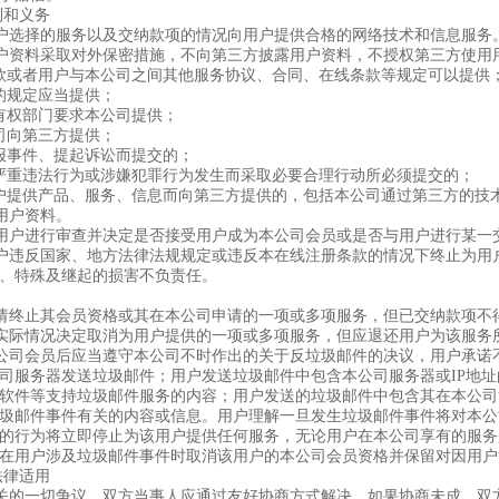
利和义务
据用户选择的服务以及交纳款项的情况向用户提供合格的网络技术和信息服务
对用户资料采取对外保密措施，不向第三方披露用户资料，不授权第三方使用
协议条款或者用户与本公司之间其他服务协议、合同、在线条款等规定可以提供
法规的规定应当提供；
法等有权部门要求本公司提供；
本公司向第三方提供；
决举报事件、提起诉讼而提交的；
为防止严重违法行为或涉嫌犯罪行为发生而采取必要合理行动所必须提交的；
为向用户提供产品、服务、信息而向第三方提供的，包括本公司通过第三方的
用用户资料。
利对用户进行审查并决定是否接受用户成为本公司会员或是否与用户进行某一
在用户违反国家、地方法律法规规定或违反本在线注册条款的情况下终止为
、特殊及继起的损害不负责任。
时申请终止其会员资格或其在本公司申请的一项或多项服务，但已交纳款项不
根据实际情况决定取消为用户提供的一项或多项服务，但应退还用户为该服
为本公司会员后应当遵守本公司不时作出的关于反垃圾邮件的决议，用户承
司服务器发送垃圾邮件；用户发送垃圾邮件中包含本公司服务器或IP地
软件等支持垃圾邮件服务的内容；用户发送的垃圾邮件中包含其在本公司
圾邮件事件有关的内容或信息。用户理解一旦发生垃圾邮件事件将对本公
的行为将立即停止为该用户提供任何服务，无论用户在本公司享有的服务
在用户涉及垃圾邮件事件时取消该用户的本公司会员资格并保留对因用户
法律适用
款有关的一切争议，双方当事人应通过友好协商方式解决。如果协商未成，