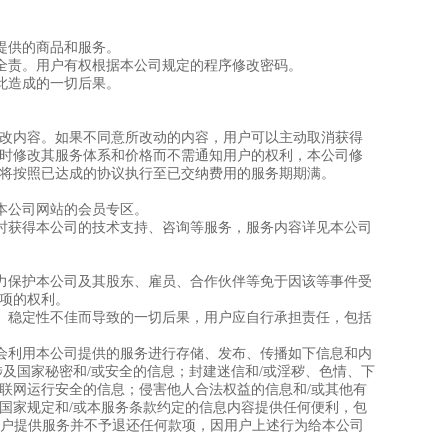
提供的商品和服务。
负全责。用户有权根据本公司规定的程序修改密码。
此造成的一切后果。
改内容。如果不同意所改动的内容，用户可以主动取消获得
时修改其服务体系和价格而不需通知用户的权利，本公司修
将按照已达成的协议执行至已交纳费用的服务期期满。
录本公司网站的会员专区。
务时获得本公司的技术支持、咨询等服务，服务内容详见本公司
尽力保护本公司及其股东、雇员、合作伙伴等免于因该等事件受
项的权利。
性、稳定性不佳而导致的一切后果，用户应自行承担责任，包括
不会利用本公司提供的服务进行存储、发布、传播如下信息和内
及国家秘密和/或安全的信息；封建迷信和/或淫秽、色情、下
联网运行安全的信息；侵害他人合法权益的信息和/或其他有
国家规定和/或本服务条款约定的信息内容提供任何便利，包
向用户提供服务并不予退还任何款项，因用户上述行为给本公司